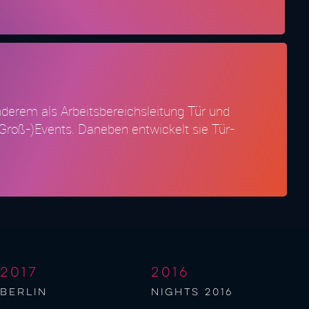
anderem als Arbeitsbereichsleitung Tür und
 (Groß-)Events. Daneben entwickelt sie Tür-
2017
2016
berlin
NIGHTS 2016