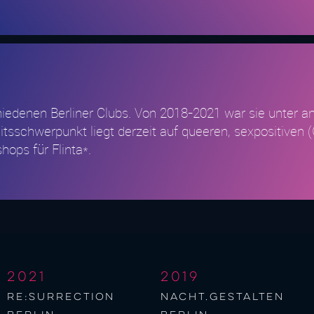
schiedenen Berliner Clubs. Von 2018-2021 war sie unter 
eitsschwerpunkt liegt derzeit auf queeren, sexpositiven
ops für Flinta*.
2021
2019
re:surrection
nacht.gestalten