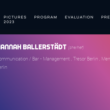
PICTURES
PROGRAM
EVALUATION
PRE
2023
Hannah Ballerstädt
(she/her)
ommunication / Bar - Management , Tresor Berlin , Ment
rlin