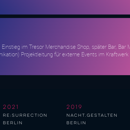
n. Einstieg im Tresor Merchandise Shop, später Bar, Ba
on) Projektleitung für externe Events im Kraftwerk Ber
2021
2019
re:surrection
nacht.gestalten
berlin
berlin