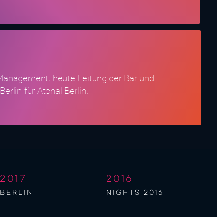
r Management, heute Leitung der Bar und
lin für Atonal Berlin.
2017
2016
berlin
NIGHTS 2016