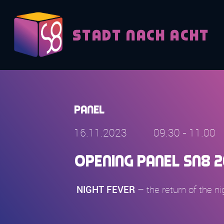
Skip to content
STADT NACH ACHT
Panel
16.11.2023
09.30 - 11.00
Opening Panel SN8 
NIGHT FEVER
– the return of the nig