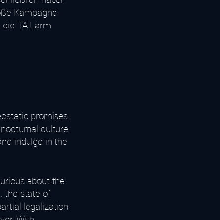
große Kampagne
ht die TA Lärm
 ecstatic promises.
 nocturnal culture
nd indulge in the
urious about the
. the state of
tial legalization
over:
With