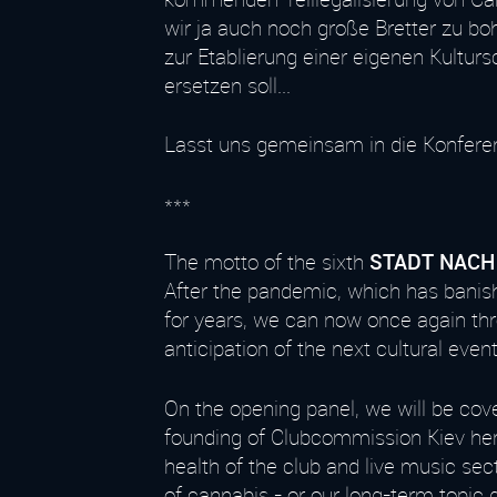
wir ja auch noch große Bretter zu b
zur Etablierung einer eigenen Kulturs
ersetzen soll...
Lasst uns gemeinsam in die Konferen
***
The motto of the sixth
STADT NACH
After the pandemic, which has banishe
for years, we can now once again th
anticipation of the next cultural event
On the opening panel, we will be cov
founding of Clubcommission Kiev here a
health of the club and live music sec
of cannabis - or our long-term topic