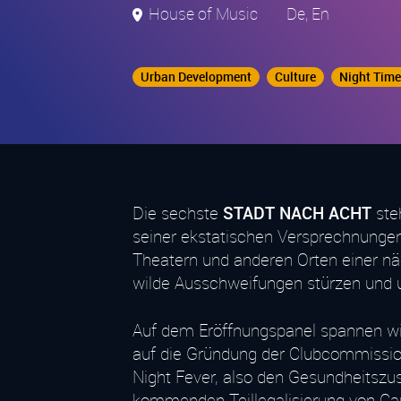
House of Music
De, En
Urban Development
Culture
Night Tim
Die sechste
STADT NACH ACHT
ste
seiner ekstatischen Versprechnungen.
Theatern und anderen Orten einer näch
wilde Ausschweifungen stürzen und u
Auf dem Eröffnungspanel spannen wi
auf die Gründung der Clubcommission
Night Fever, also den Gesundheitszu
kommenden Teillegalisierung von Can