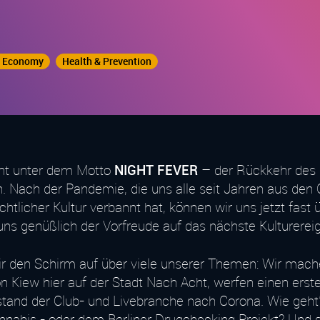
e Economy
Health & Prevention
ht unter dem Motto
NIGHT FEVER
– der Rückkehr des
 Nach der Pandemie, die uns alle seit Jahren aus den C
tlicher Kultur verbannt hat, können wir uns jetzt fast ü
ns genüßlich der Vorfreude auf das nächste Kulturereig
r den Schirm auf über viele unserer Themen: Wir mach
 Kiew hier auf der Stadt Nach Acht, werfen einen erste
stand der Club- und Livebranche nach Corona. Wie geht'
nabis - oder dem Berliner Drugchecking Projekt? Und s