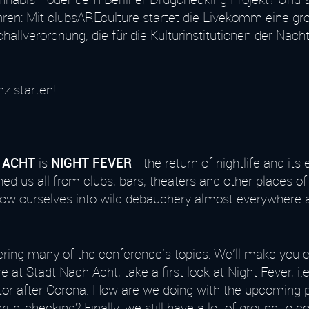
ohren: Mit clubsAREculture startet die Livekomm eine 
challverordnung, die für die Kulturinstitutionen der Nac
z starten!
 ACHT
is
NIGHT FEVER
- the return of nightlife and its
d us all from clubs, bars, theaters and other places of
row ourselves into wild debauchery almost everywhere a
.
ering many of the conference's topics:
We'll make you c
t Stadt Nach Acht, take a first look at Night Fever, i.e
tor after Corona.
How are we doing with the upcoming par
 drug-checking?
Finally, we still have a lot of ground to c