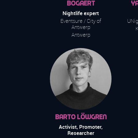
Bogaert
Y
Nightlife expert
Eventsure / City of
UNig
Antwerp
K
Antwerp
Barto Löwgren
Activist, Promoter,
Researcher