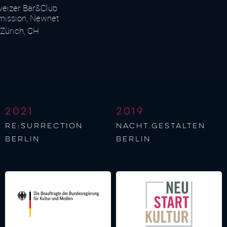
eizer Bar&Club
Kommission, Newnet
Zürich, CH
2021
2019
re:surrection
nacht.gestalten
berlin
berlin