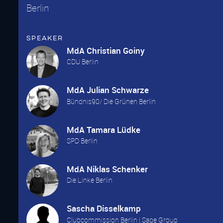
Berlin
Speaker
MdA Christian Goiny
CDU Berlin
MdA Julian Schwarze
Bündnis90/ Die Grünen Berlin
MdA Tamara Lüdke
SPD Berlin
MdA Niklas Schenker
Die Linke Berlin
Sascha Disselkamp
Clubcommission Berlin | Sage Group