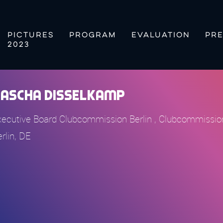
PICTURES
PROGRAM
EVALUATION
PRE
2023
Sascha Disselkamp
xecutive Board Clubcommission Berlin , Clubcommission
rlin, DE